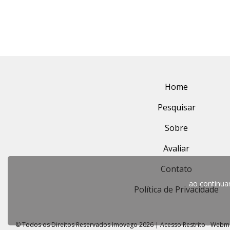
Home
Pesquisar
Sobre
Avaliar
Contato
ao continu
Política de Privacidade
© Todos os Direitos Reservados Imovago 2026
|
Acesso Restrito
-
Webma