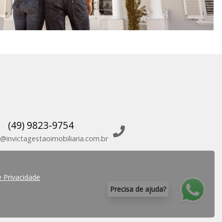
(49) 9823-9754
@invictagestaoimobiliaria.com.br
e Privacidade
P
r
e
c
i
s
a
d
e
a
j
u
d
a
?