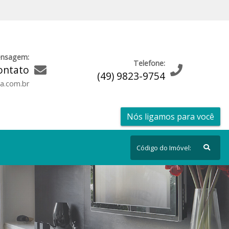
ensagem:
Telefone:
ontato
(49) 9823-9754
ia.com.br
Nós ligamos para você