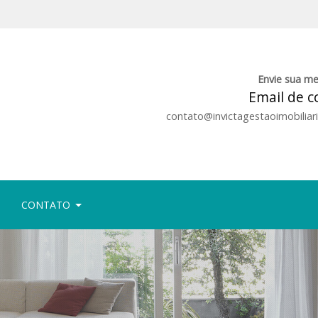
Envie sua m
Email de c
contato@invictagestaoimobiliar
CONTATO